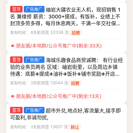
置顶
广告推广
岫岩大疆农业无人机，现招销售 1
名 兼维修 薪资：3000+提成，有饭补，业绩上不
封顶多劳多得，每月休息两天，干满一年交社保。
有无经验均可，培训上岗。
浏览 33338 次
发布时间： 8天前
招聘
朋友圈/本地群/公众号推广中(剩余:33天)
置顶
广告推广
海城乐趣食品商贸诚聘： 有行业经
验的业务员两名 区域：岫岩街里，以及周边乡镇
待遇：底薪➕提成➕油补➕饭补➕铺市奖励➕开店奖
励➕五险 要求：男女不限，自己有车，熟悉路线，
浏览 13044 次
发布时间： 3天前
招聘
动手能力强
朋友圈/本地群/公众号推广中(剩余:13天)
置顶
广告推广
超市外兑,地点好,客流量大,接手即
可盈利,非诚勿扰,
浏览 13607 次
发布时间： 3天前
转让