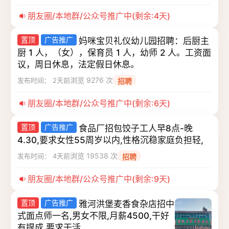
朋友圈/本地群/公众号推广中(剩余:4天)
置顶
广告推广
妈咪宝贝礼仪幼儿园招聘：后厨主
厨 1 人，（女），保育员 1 人，幼师 2 人。工资面
议，周日休息，法定假日休息。
浏览 9276 次
发布时间： 2天前
招聘
朋友圈/本地群/公众号推广中(剩余:6天)
置顶
广告推广
食品厂招包饺子工人早8点-晚
4.30,要求女性55周岁以内,性格沉稳家庭负担轻,
浏览 19538 次
发布时间： 4天前
招聘
朋友圈/本地群/公众号推广中(剩余:9天)
置顶
广告推广
雅河洪堡麦香食杂店招中
式面点师一名,男女不限,月薪4500,干好
有提成,要求干活