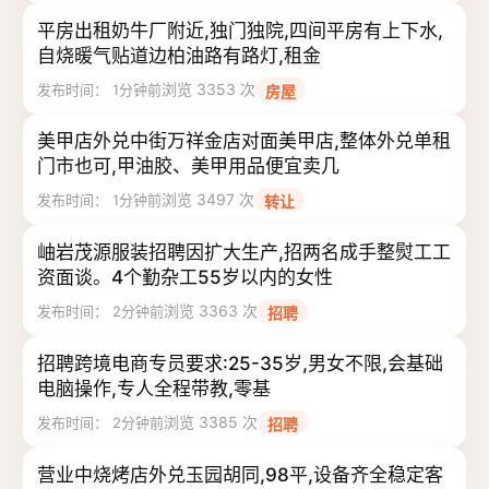
平房出租奶牛厂附近,独门独院,四间平房有上下水,
自烧暖气贴道边柏油路有路灯,租金
浏览 3353 次
发布时间： 1分钟前
房屋
美甲店外兑中街万祥金店对面美甲店,整体外兑单租
门市也可,甲油胶、美甲用品便宜卖几
浏览 3497 次
发布时间： 1分钟前
转让
岫岩茂源服装招聘因扩大生产,招两名成手整熨工工
资面谈。4个勤杂工55岁以内的女性
浏览 3363 次
发布时间： 2分钟前
招聘
招聘跨境电商专员要求:25-35岁,男女不限,会基础
电脑操作,专人全程带教,零基
浏览 3385 次
发布时间： 2分钟前
招聘
营业中烧烤店外兑玉园胡同,98平,设备齐全稳定客