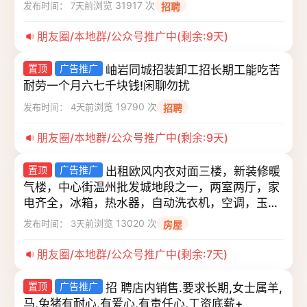
浏览 31917 次
发布时间： 7天前
招聘
朋友圈/本地群/公众号推广中(剩余:9天)
置顶
广告推广
岫岩同城招装卸工招长期工能吃苦
耐劳一个月六七千块钱!闲聊勿扰
浏览 19790 次
发布时间： 4天前
招聘
朋友圈/本地群/公众号推广中(剩余:9天)
置顶
广告推广
出租欧风内衣对面三楼，新装修暖
气楼，中心街温州批发城地段之一，两室两厅，家
电齐全，冰箱，热水器，自动洗衣机，空调，玉石
炕等等～面积70平，联系电话13358639257 ​
浏览 13020 次
发布时间： 3天前
房屋
13322119257
朋友圈/本地群/公众号推广中(剩余:7天)
置顶
广告推广
招 聘店内销售.要求长期,女士属羊,
马,兔猪有耐心,有爱心,有责任心,工资底薪+