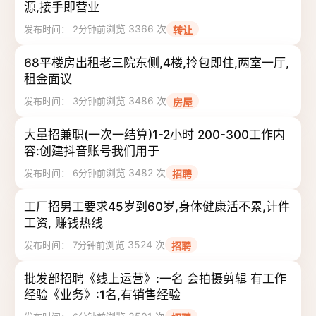
源,接手即营业
浏览 3366 次
发布时间： 2分钟前
转让
68平楼房出租老三院东侧,4楼,拎包即住,两室一厅,
租金面议
浏览 3486 次
发布时间： 3分钟前
房屋
大量招兼职(一次一结算)1-2小时 200-300工作内
容:创建抖音账号我们用于
浏览 3482 次
发布时间： 6分钟前
招聘
工厂招男工要求45岁到60岁,身体健康活不累,计件
工资, 赚钱热线
浏览 3524 次
发布时间： 7分钟前
招聘
批发部招聘《线上运营》:一名 会拍摄剪辑 有工作
经验《业务》:1名,有销售经验