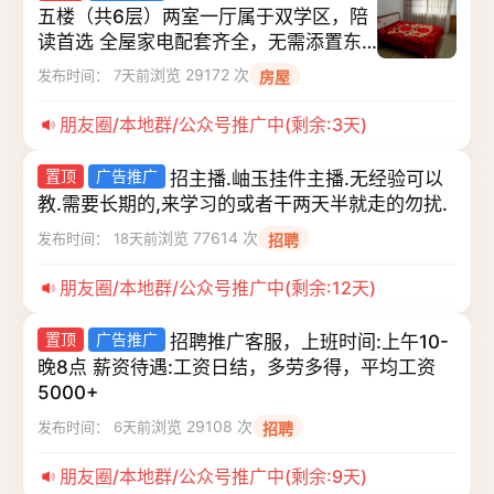
五楼（共6层）两室一厅属于双学区，陪
读首选 全屋家电配套齐全，无需添置东
西，拎包入住 采光日常都很好，双阳卧
浏览 29172 次
发布时间： 7天前
房屋
室。
朋友圈/本地群/公众号推广中(剩余:3天)
置顶
广告推广
招主播.岫玉挂件主播.无经验可以
教.需要长期的,来学习的或者干两天半就走的勿扰.
浏览 77614 次
发布时间： 18天前
招聘
朋友圈/本地群/公众号推广中(剩余:12天)
置顶
广告推广
招聘推广客服，上班时间:上午10-
晚8点 薪资待遇:工资日结，多劳多得，平均工资
5000+
浏览 29108 次
发布时间： 6天前
招聘
朋友圈/本地群/公众号推广中(剩余:9天)