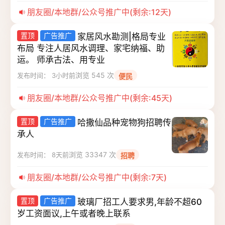
朋友圈/本地群/公众号推广中(剩余:12天)
置顶
广告推广
家居风水勘测|格局专业
布局 专注人居风水调理、家宅纳福、助
运。 师承古法、用专业
浏览 545 次
发布时间： 3小时前
便民
朋友圈/本地群/公众号推广中(剩余:45天)
置顶
广告推广
哈撒仙品种宠物狗招聘传
承人
浏览 33347 次
发布时间： 8天前
招聘
朋友圈/本地群/公众号推广中(剩余:7天)
置顶
广告推广
玻璃厂招工人要求男,年龄不超60
岁工资面议,上午或者晚上联系