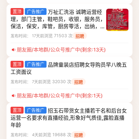
置顶
广告推广
万祉汇洗浴 诚聘运营经
理，部门主管，鞋吧员，收银，服务员，
保洁，保安，库管，厨房零活，出纳，男
女搓澡师，采耳美甲师。
浏览 71503 次
发布时间： 17天前
招聘
朋友圈/本地群/公众号推广中(剩余:13天)
置顶
广告推广
品牌童装店招聘女导购员早八晚五
工资面议
浏览 32030 次
发布时间： 7天前
招聘
朋友圈/本地群/公众号推广中(剩余:1天)
置顶
广告推广
招玉石带货女主播若干名和后台女
运营一名要求有直播经验,形象好气质佳,露脸直播
年龄
浏览 19688 次
发布时间： 4天前
招聘