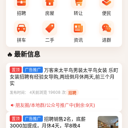
招聘
房屋
转让
便民
拼车
二手
资讯
进群
最新信息
🔥
置顶
广告推广
万客来太平鸟男装太平鸟女装 乐町
女装招聘有经验女导购,两班倒月休两天,前三个月
实
浏览 19608 次
发布时间： 4天前
招聘
朋友圈/本地群/公众号推广中(剩余:9天)
置顶
广告推广
招聘销售2名，底薪
3000加提成，月休4天，早8晚4