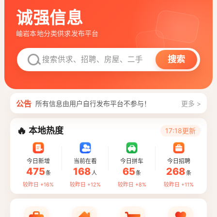
诚强信息
岫岩本地分类供求发布平台
搜索
公告
所有信息由用户自行发布平台不参与！
更多 >
🔥
本地热度
17:18更新
今日新增
当前在看
今日拼车
今日招聘
475
168
65
268
条
人
条
条
较昨日 +16%
较昨日 +12%
较昨日 +8%
较昨日 +11%